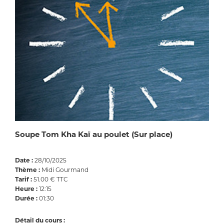
Soupe Tom Kha Kaï au poulet (Sur place)
Date :
28/10/2025
Thème :
Midi Gourmand
Tarif :
51.00 € TTC
Heure :
12:15
Durée :
01:30
Détail du cours :